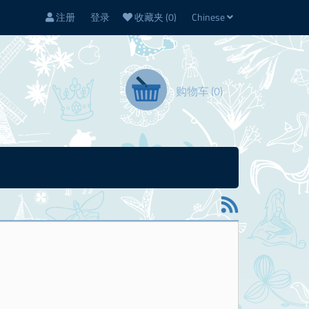
注册
登录
收藏夹
(0)
Chinese
购物车
(0)