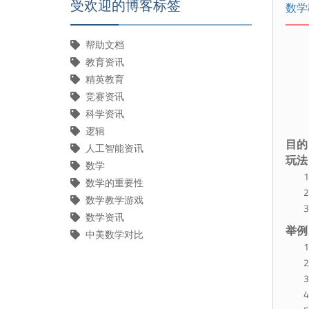
受欢迎的博客标签
数学
帮助文档
教育资讯
精英教育
竞赛资讯
科学资讯
逻辑
目的
人工智能资讯
玩法
数学
数学的重要性
数学教学游戏
数学资讯
举例
中美数学对比