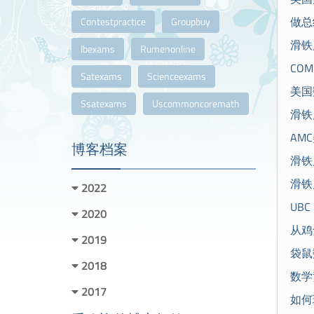
做总
Contestpractice
Groupbuy
滑铁
Ibexams
Rumenonline
CO
Satexams
Scienceexams
美国
Ssatexams
Uscommoncoremath
滑铁
AM
博客档案
滑铁
滑铁
2022
UB
2020
从鸡
2019
袋鼠
2018
数学
2017
如何