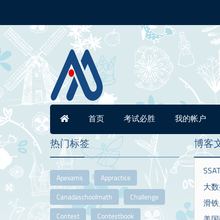
首页
考试必胜
我的帐户
热门标签
博客文
SS
Apexams
Appractice
大数
Canadaschoolmath
Challenge
滑铁
Contest
Contestbook
美国