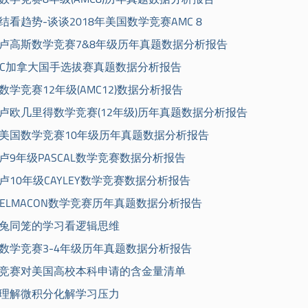
结看趋势-谈谈2018年美国数学竞赛AMC 8
卢高斯数学竞赛7&8年级历年真题数据分析报告
MC加拿大国手选拔赛真题数据分析报告
数学竞赛12年级(AMC12)数据分析报告
卢欧几里得数学竞赛(12年级)历年真题数据分析报告
C美国数学竞赛10年级历年真题数据分析报告
卢9年级PASCAL数学竞赛数据分析报告
卢10年级CAYLEY数学竞赛数据分析报告
C ELMACON数学竞赛历年真题数据分析报告
兔同笼的学习看逻辑思维
数学竞赛3-4年级历年真题数据分析报告
竞赛对美国高校本科申请的含金量清单
理解微积分化解学习压力