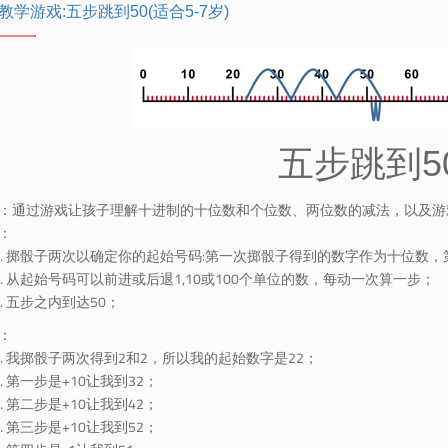
教学游戏:五步跳到50(适合5-7岁)
五步跳到5
：通过游戏让孩子理解十进制的十位数和个位数、两位数的减法，以及游
：
掷骰子两次以确定你的起始号码:第一次掷骰子得到的数字作为十位数，
从起始号码可以前进或后退1,10或100个单位的数，每动一次算一步；
五步之内到达50；
：
我掷骰子两次得到2和2，所以我的起始数字是22；
第一步是+10让我到32；
第二步是+10让我到42；
第三步是+10让我到52；