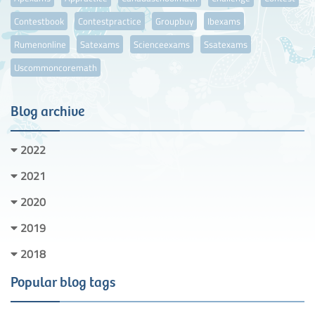
Contestbook
Contestpractice
Groupbuy
Ibexams
Rumenonline
Satexams
Scienceexams
Ssatexams
Uscommoncoremath
Blog archive
2022
2021
2020
2019
2018
Popular blog tags