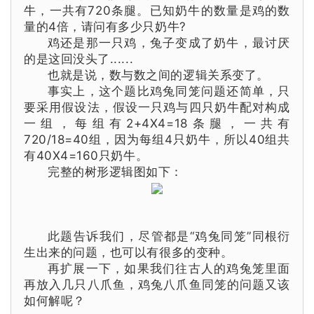
牛，一共有720条腿。已知奶牛的数量是鸡的数
量的4倍，请问有多少只奶牛?
鸡还是那一只鸡，兔子变成了奶牛，最讨厌
的是这回没头了......
也就是说，数与数之间的逻辑关系变了。
事实上，这个题比鸡兔同笼问题还简单，只
要采用假设法，假设一只鸡与四只奶牛配对构成
一组，每组有2+4X4=18条腿，一共有
720/18=40组，因为每组4只奶牛，所以40组共
有40X4=160只奶牛。
完整的
树形逻辑图如下：
此题告诉我们，尽管都是“
鸡兔同笼
”同根衍
生出来的问题，也可以有很多的变种。
再扩展一下，如果我们往古人的鸡兔笼里面
再放入几只八爪鱼，
鸡兔
八爪鱼同笼的问题又该
如何解呢？