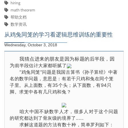
hiring
math theorem
帮助文档
数学资讯
从鸡兔同笼的学习看逻辑思维训练的重要性
Wednesday, October 3, 2018
我猜点进来的朋友是因为标题的后半段，因
为
前半段估计大家都听腻了
“鸡兔同笼”
问题
是我国古算书《孙子算经》中著
名的数学问题，意思是：有若干只鸡和兔在同个笼
子里。从上面数，有35个头；从下面数，有94只
脚。求笼中各有几只鸡和兔？
咱大中国不缺数学人才，很多人对于这个问题
的研究都达到了骨灰级的境界了......
求解这道题的方法有数十种，简单罗列如下：