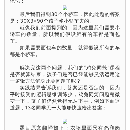
记忆：
最后我们得到30个小轿车，因此此题的答案
是：30X3=90
个
孩子坐
小轿车去的。
就像我们前面提到的，因为这里我们需要小
轿车的数量，所以我们假设所有的车都是面包
车。
如果
需要
面包车
的数量，就得假设所有的车
都是
小轿车
。
解决完这两个问题，我们的“
鸡兔同笼
”课程
是否就算结束，孩子们
是否
已经能够灵活运用这
一逻辑方法解决此类问题了呢？
实践结果告诉我们，答案还是否定的。因为
平时接受的逻辑思维训练少，
鸡兔同笼问题稍微
变一下，孩子们仍然觉得无从下手，例如下面这
道题，
13名同学无一人能够快速给出答案：
题目原文翻译如下：农场里面只有鸡和奶