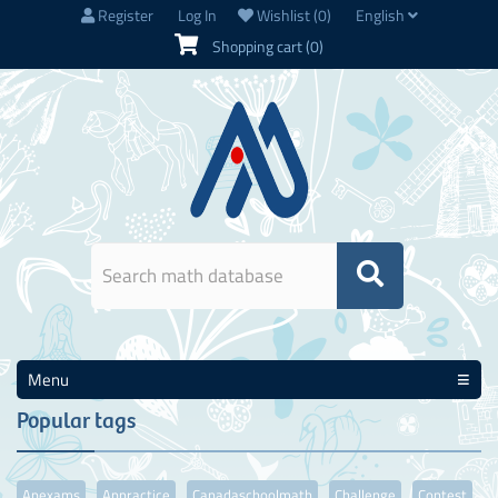
Register
Log In
Wishlist
(0)
English
Shopping cart
(0)
Menu
Popular tags
Apexams
Appractice
Canadaschoolmath
Challenge
Contest