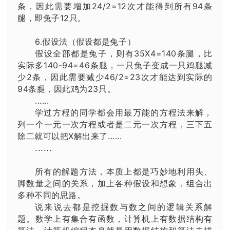
条，因此需要
增加
24
/2=12次才能得到所有94条
腿，即兔子12只。
6.假设法（
假设
都是兔子
）
假设全部都是
兔子
，则有35X4=140条腿，比
实际多140-94=46
条腿
，一只
兔子
变成一只鸡腿减
少2
条
，因此需要减少46/2=23次才能达到实际的
94条腿，因此鸡为23只。
......
学过方程的同学都会用
最万能的方程法来解，
列一个一元一次方程或者是二元一次方程，三下五
除二就可以把X解出来了......
......
所有的解题方法，本质上都是巧妙地利用头、
脚数量之间的关系，加上各种假设和想象，组合出
多种不同的思路。
说来说去都是挖掘数与数之间的逻辑关系解
题。数学上有集合有函数，计算机上有数据结构有