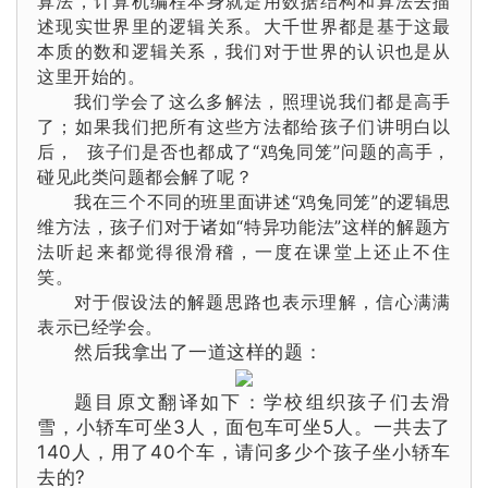
算法，
计算机
编程本身就是用数据结构和算法去描
述现实世界里的逻辑关系。
大千世界都是基于这最
本质的数和
逻辑
关系，我们对于世界的认识也是从
这里开始的。
我们学会了这么多解法，照理说我们都是
高手
了；如果我们把所有这些方法都给孩子们讲明白以
后，
孩子们是否也都成了“鸡兔同笼”问题的高手，
碰见此类问题都会解了呢？
我在三个不同的班里面讲述“鸡兔同笼”的逻辑思
维方法，孩子们对于诸如“特异功能法”这样的解题方
法听起来都觉得很滑稽，一度在课堂上还止不住
笑。
对于假设法的解题思路也表示理解，信心满满
表示已经学会。
然后我拿出了一道这样的题：
题目原文翻译如下：学校组织孩子们去滑
雪，小轿车可坐3人，面包车可坐5人。一共去了
140人，用了40个车，请问多少个孩子坐
小轿车
去的?