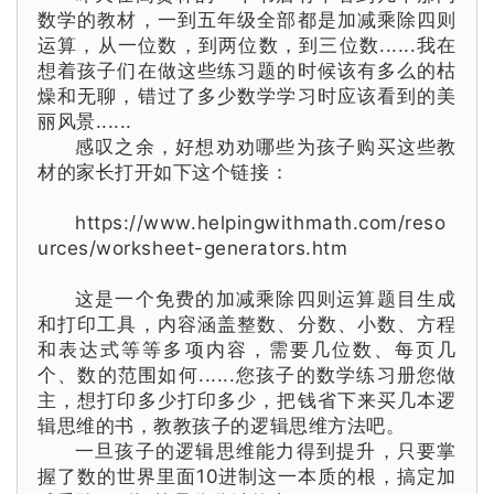
数学的教材，一到五年级全部都是加减乘除四则
运算，从一位数，到两位数，到三位数......我在
想着孩子们在做这些练习题的时候该有多么的枯
燥和无聊，错过了多少数学
学习
时应该看到的美
丽风景......
感叹之余，好想劝劝哪些为孩子购买这些教
材的家长打开如下这个链接：
https://www.helpingwithmath.com/reso
urces/worksheet-generators.htm
这是一个免费的加减乘除四则运算题目生成
和打印工具，内容涵盖整数、分数、小数、方程
和表达式等等多项内容，需要几位数、每页几
个、数的范围如何......您孩子的数学练习册您做
主，想打印多少打印多少，把钱省下来买几本逻
辑思维的书，教教孩子的逻辑思维方法吧。
一旦孩子的逻辑思维能力得到提升，只要掌
握了数的世界里面10进制这一本质的根，搞定
加