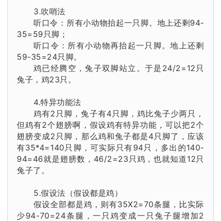
3.
吹哨法
听口令：所有小动物抬起一只脚。地上还剩94-
35=59只脚；
听口令：所有小动物再抬起一只脚。地上还剩
59-35=24只脚。
鸡已经腾空，兔子双脚站立。于是24/2=12只
兔子，鸡23只。
4.
特异功能法
鸡有2只脚，兔子有4只脚，鸡比兔子少两只，
但鸡有2个翅膀啊，假设鸡有特异功能，可以把2个
翅膀变成2只脚，那么鸡和兔子都是4只脚了，应该
有35*4=140只脚，可实际只有94只，多出的140-
94=46就是翅膀数，46/2=23只鸡，也就知道12只
兔子了。
5.假设法（
假设
都是鸡
）
假设全部都是鸡，则有35X2=70条腿，比实际
少94-70=24
条腿
，一只鸡变成一只兔子腿增加2